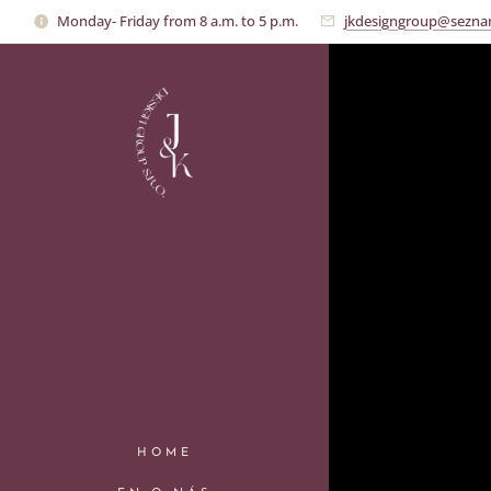
Monday- Friday from 8 a.m. to 5 p.m.
jkdesigngroup@sezna
HOME