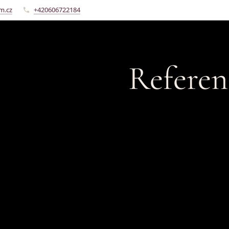
m.cz
+420606722184
Referen