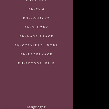
EN-O NÁS
EN-TÝM
EN-KONTAKT
EN-SLUŽBY
EN-NAŠE PRÁCE
EN-OTEVÍRACÍ DOBA
EN-REZERVACE
EN-FOTOGALERIE
Languages